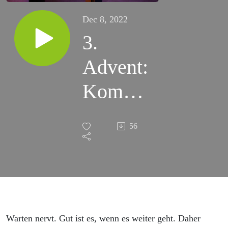
Dec 8, 2022
3.
Advent:
Kommst
du bitte,
56
Gott
Warten nervt. Gut ist es, wenn es weiter geht. Daher